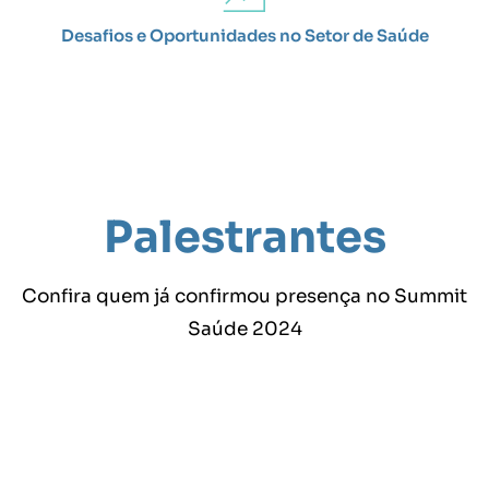
Desafios e Oportunidades no Setor de Saúde
Palestrantes
Confira quem já confirmou presença no Summit
Saúde 2024
JANETE
DR.
IESHIA
VAZ
CELMO
GRAY
PORTO
ROBERT
Presidente
Grupo
Microsoft
Professor
Sabin