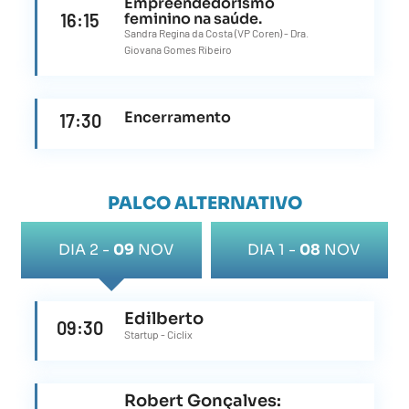
Empreendedorismo
16:15
feminino na saúde.
Sandra Regina da Costa (VP Coren) - ⁠Dra.
Giovana Gomes Ribeiro
Encerramento
17:30
PALCO ALTERNATIVO
DIA 2 -
09
NOV
DIA 1 -
08
NOV
Edilberto
09:30
Startup - Ciclix
Robert Gonçalves: