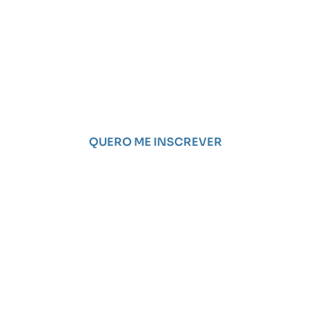
Conectando pessoas para
transformar a saúde
com inovação e tecnologia!
QUERO ME INSCREVER