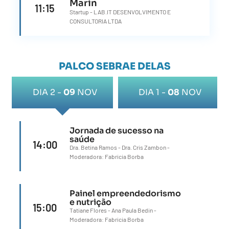
Marin
11:15
Startup - LAB.IT DESENVOLVIMENTO E
CONSULTORIA LTDA
PALCO SEBRAE DELAS
DIA 2 -
09
NOV
DIA 1 -
08
NOV
Jornada de sucesso na
saúde
14:00
Dra. Betina Ramos - Dra. Cris Zambon -
Moderadora: Fabricia Borba
Painel empreendedorismo
e nutrição
15:00
Tatiane Flores - Ana Paula Bedin -
Moderadora: Fabricia Borba