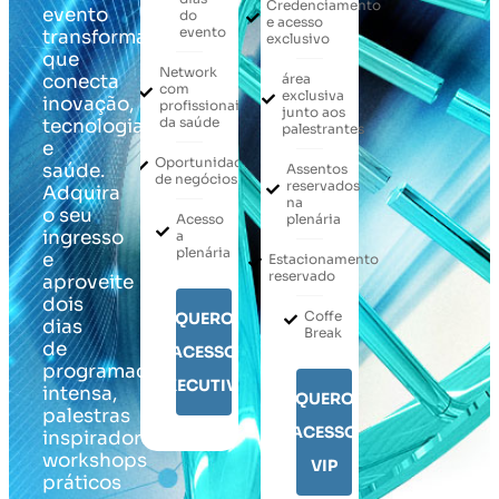
Credenciamento
evento
do
e acesso
evento
transformador
exclusivo
que
Network
conecta
área
com
exclusiva
inovação,
profissionais
junto aos
da saúde
tecnologia
palestrantes
e
Oportunidade
saúde.
Assentos
de negócios
reservados
Adquira
na
o seu
Acesso
plenária
ingresso
a
plenária
e
Estacionamento
reservado
aproveite
dois
Coffe
QUERO
dias
Break
de
ACESSO
programação
EXECUTIVO
intensa,
QUERO
palestras
ACESSO
inspiradoras,
workshops
VIP
práticos